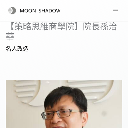
跳
至
主
【策略思維商學院】院長孫治
要
華
內
名人改造
容