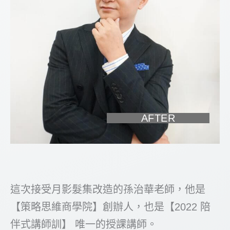
AFTER
這次接受月影髮集改造的孫治華老師，他是
【策略思維商學院】創辦人，也是【2022 陪
伴式講師訓】 唯一的授課講師。