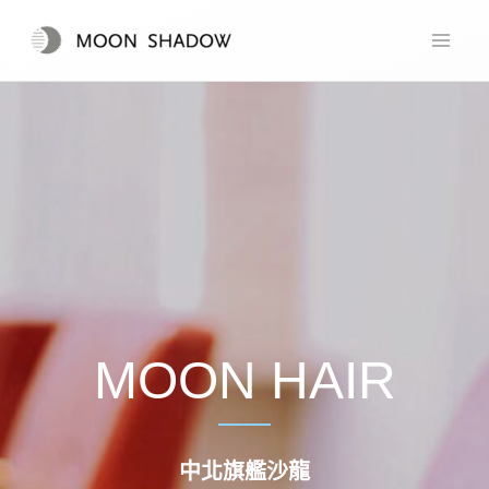
跳
至
主
要
內
容
MOON HAIR
中北旗艦沙龍