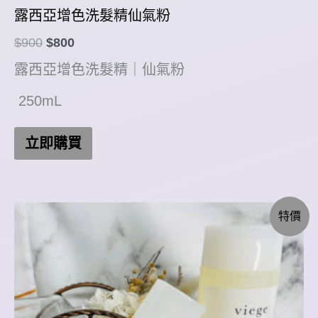
露西亞增色洗髮精仙氣粉
原
目
$
900
$
800
始
前
露西亞增色洗髮精｜仙氣粉
價
價
格：
格：
250mL
$900。
$800。
立即購買
特價