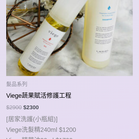
髮品系列
Viege蔬果賦活修護工程
原
目
$
2900
$
2300
始
前
[居家洗護(小瓶組)]
價
價
格：
格：
Viege洗髮精240ml $1200
$2900。
$2300。