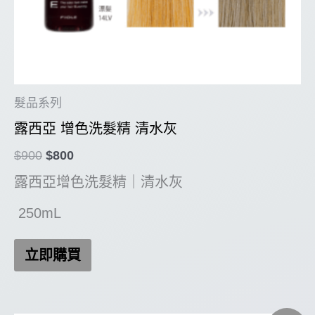
髮品系列
露西亞 增色洗髮精 清水灰
原
目
$
900
$
800
始
前
露西亞增色洗髮精｜清水灰
價
價
格：
格：
250mL
$900。
$800。
立即購買