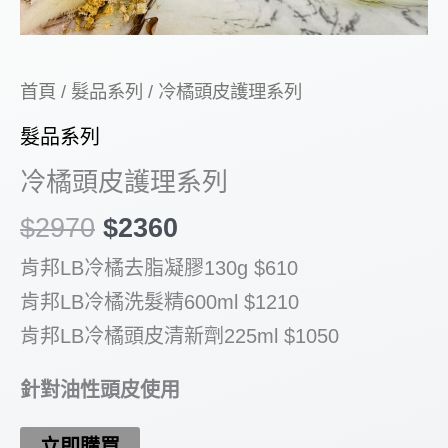
首頁
/
髮品系列
/ 冷橘頭皮護理系列
髮品系列
冷橘頭皮護理系列
原
目
$
2970
$
2360
始
前
肯邦LB冷橘去脂凝膠130g $610
價
價
肯邦LB冷橘洗髮精600ml $1210
格：
格：
肯邦LB冷橘頭皮清新劑225ml $1050
$2970。
$2360。
針對油性頭皮使用
立即購買