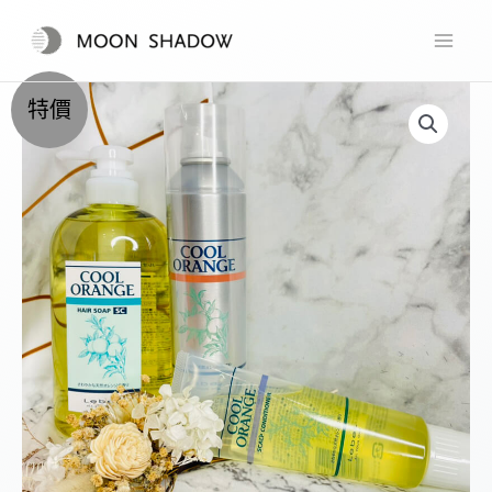
跳
至
主
特價
要
內
容