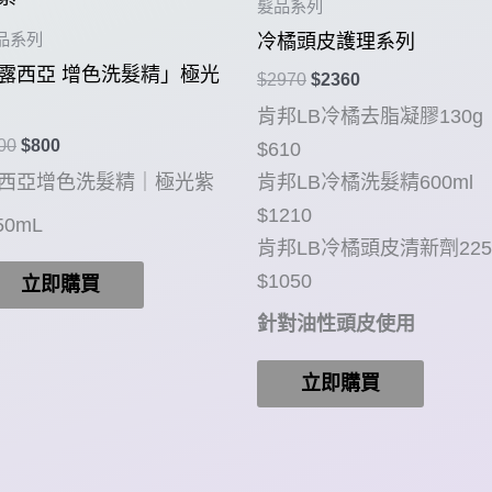
髮品系列
品系列
冷橘頭皮護理系列
露西亞 增色洗髮精」極光
原
目
$
2970
$
2360
始
前
肯邦LB冷橘去脂凝膠130g
價
價
原
目
00
$
800
格：
格：
$610
始
前
$2970。
$2360。
西亞增色洗髮精｜極光紫
肯邦LB冷橘洗髮精600ml
價
價
格：
格：
$1210
50mL
$900。
$800。
肯邦LB冷橘頭皮清新劑225
$1050
立即購買
針對油性頭皮使用
立即購買