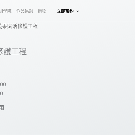
訓學院
作品集錦
購物
立即預約
ge蔬果賦活修護工程
活修護工程
00
：
0
2300。
用