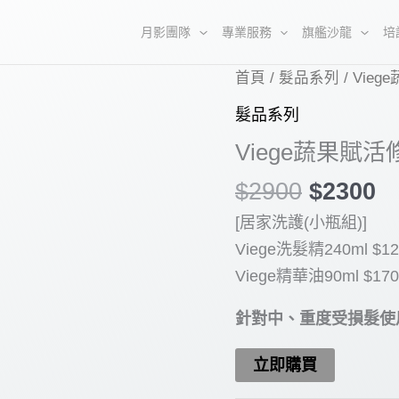
月影團隊
專業服務
旗艦沙龍
培
首頁
/
髮品系列
/ Vie
髮品系列
Viege蔬果賦
原
目
$
2900
$
2300
始
前
[居家洗護(小瓶組)]
價
價
Viege洗髮精240ml $12
格：
格
Viege精華油90ml $170
$2900。
$
針對中、重度受損髮使
立即購買