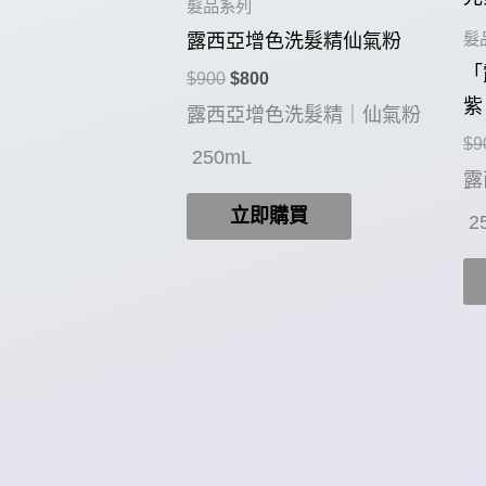
髮品系列
髮
露西亞增色洗髮精仙氣粉
「
原
目
$
900
$
800
始
前
紫
露西亞增色洗髮精｜仙氣粉
價
價
$
9
格：
格：
250mL
$900。
$800。
露
立即購買
2