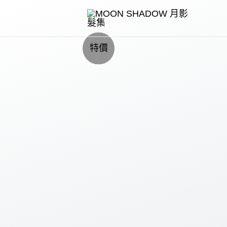
跳
至
主
特價
要
內
容