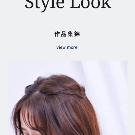
Style Look
作品集錦
view more 