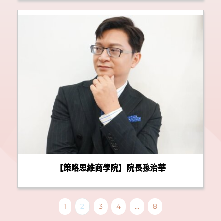
【策略思維商學院】院長孫治華
1
2
3
4
...
8