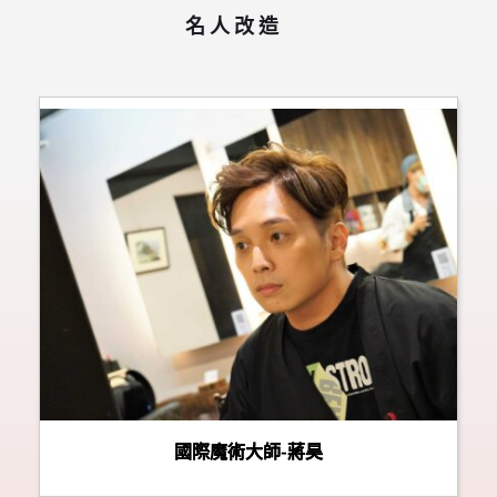
名人改造   
國際魔術大師-蔣昊