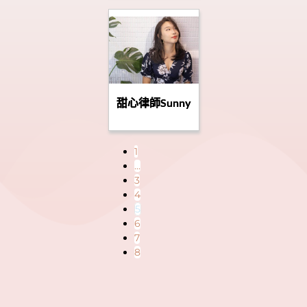
甜心律師Sunny
1
...
3
4
5
6
7
8