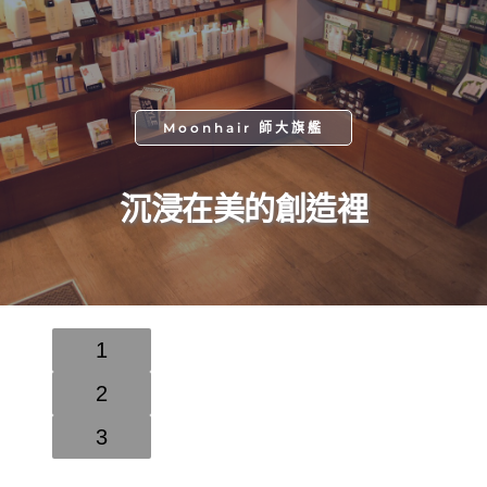
Moonhair 師大旗艦
沉浸在﻿美的創造裡
1
2
3