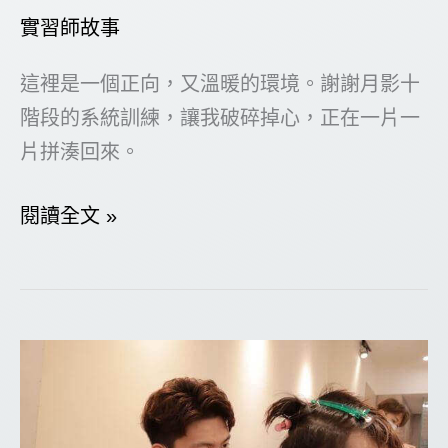
實習師故事
這裡是一個正向，又溫暖的環境。謝謝月影十
階段的系統訓練，讓我破碎掉心，正在一片一
片拼湊回來。
一
閱讀全文 »
個
正
向
又
溫
暖