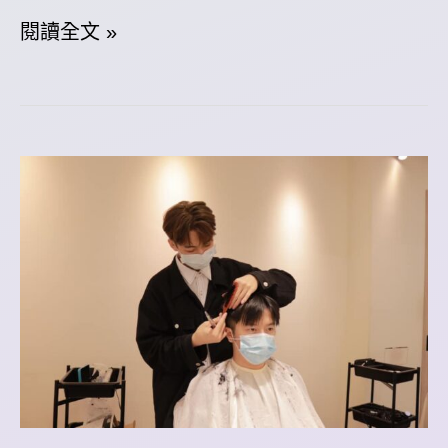
在
閱讀全文 »
這
邊，
我
體
會
到
了
互
助
性
的
重