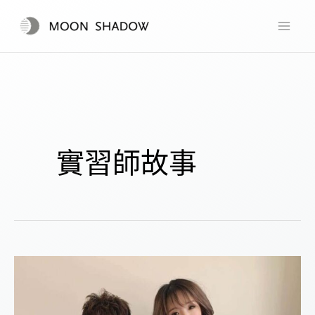
跳
至
主
要
內
容
實習師故事