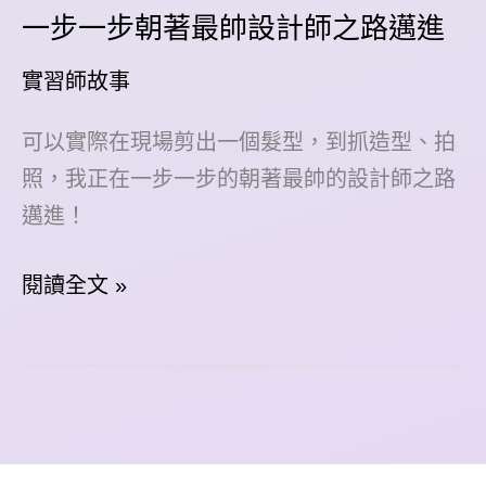
一步一步朝著最帥設計師之路邁進
要、
還
實習師故事
有
家
可以實際在現場剪出一個髮型，到抓造型、拍
人
照，我正在一步一步的朝著最帥的設計師之路
的
邁進！
滋
一
味
閱讀全文 »
步
一
步
朝
著