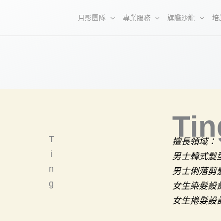
月影團隊
專業服務
旗艦沙龍
培
Tin
T
擅長領域：
i
男士
韓式髮
n
男士俐落剪
g
女生染髮設
女生捲髮設