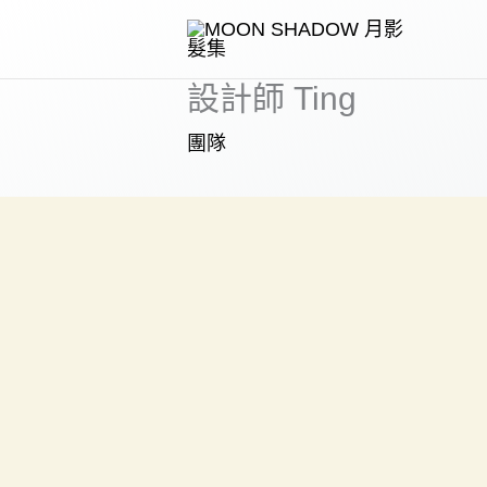
跳
至
主
設計師 Ting
要
團隊
內
容