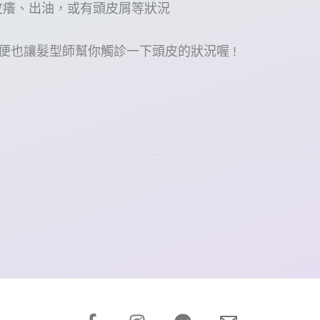
皮癢、出油，或有頭皮屑等狀況
順便也讓髮型師幫你觸診一下頭皮的狀況喔 !