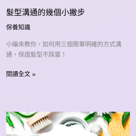
髮型溝通的幾個小撇步
保養知識
小編來教你，如何用三個簡單明確的方式溝
通，保證髮型不踩雷！
髮
閱讀全文 »
型
溝
通
的
幾
個