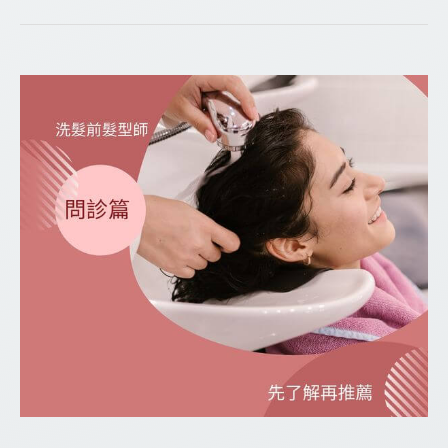
十
大
警
訊，
你
中
了
幾
個?