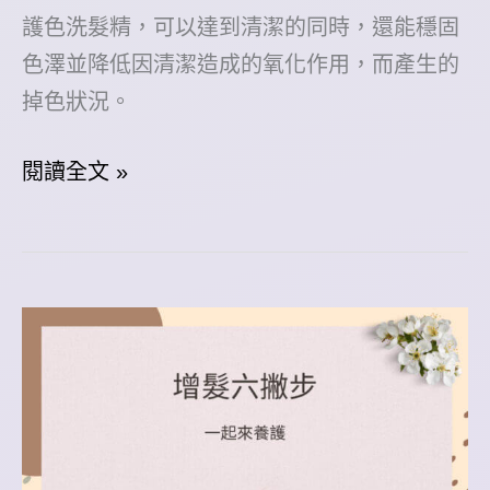
護色洗髮精，可以達到清潔的同時，還能穩固
色澤並降低因清潔造成的氧化作用，而產生的
掉色狀況。
如
閱讀全文 »
何
維
持
亮
麗
髮
色
!