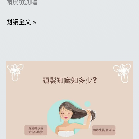
頭皮檢測喔
如
閱讀全文 »
何
正
確
的
洗
頭?