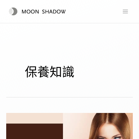
跳
至
主
要
內
容
保養知識