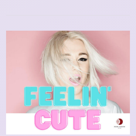
髮
六
撇
步，
一
起
來
養
護
!