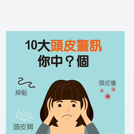
髮
前，
為
何
要
先
觸
診?