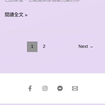
設
閱讀全文 »
計
師
的
小
1
2
Next
→
法
寶