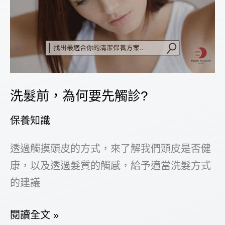
由】
洗髮前，為何要先觸診?
保養知識
透過觸摸頭皮的方式，來了解我們頭皮是否健
康，以及透過髮質的觸感，給予適當洗髮方式
的建議
洗
閱讀全文 »