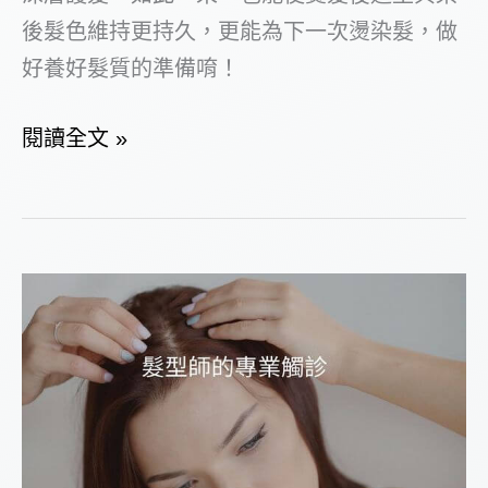
後髮色維持更持久，更能為下一次燙染髮，做
好養好髮質的準備唷！
做
閱讀全文 »
好
【深
層
護
髮
的
4
大
理