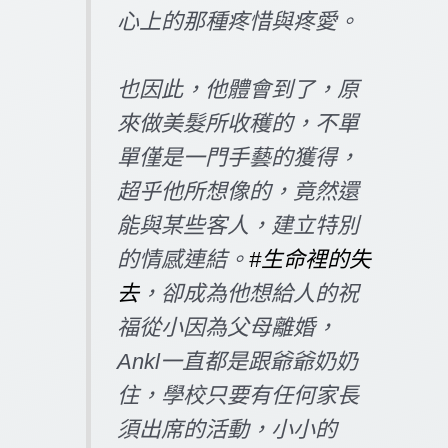
心上的那種疼惜與疼愛。
也因此，他體會到了，原
來做美髮所收穫的，不單
單僅是一門手藝的獲得，
超乎他所想像的，竟然還
能與某些客人，建立特別
的情感連結。
#生命裡的失
去
，卻成為他想給人的祝
福從小因為父母離婚，
Ankl一直都是跟爺爺奶奶
住，學校只要有任何家長
須出席的活動，小小的