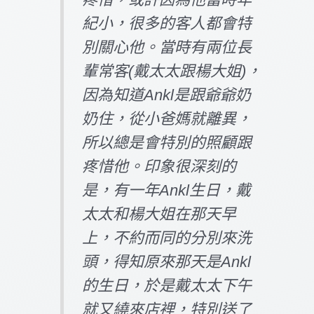
紀小，很多的客人都會特
別關心他。當時有兩位長
輩常客(戴太太跟楊大姐)，
因為知道Ankl是跟爺爺奶
奶住，從小爸媽就離異，
所以總是會特別的照顧跟
疼惜他。印象很深刻的
是，有一年Ankl生日，戴
太太和楊大姐在那天早
上，不約而同的分別來洗
頭，得知原來那天是Ankl
的生日，於是戴太太下午
就又繞來店裡，特別送了