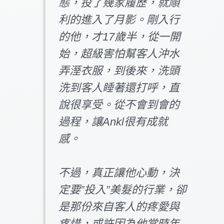
態，投了幾家履歷，就順
利的進入了月影。剛入行
的他，才17歲半，從一開
始，超級害怕幫客人沖水
弄溼衣服，到後來，洗頭
洗到客人睡著還打呼，直
說很享受。從不會到會的
過程，讓Ankl很有成就
感。
不過，真正讓他心動，決
定要”投入”美髮的行業，卻
是那份來自客人的疼愛與
疼惜，或許因為他當時年