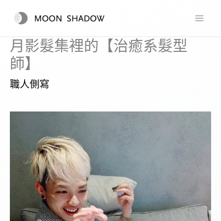
跳
至
主
月影髮集裡的【治癒系髮型
要
師】
內
職人側寫
容