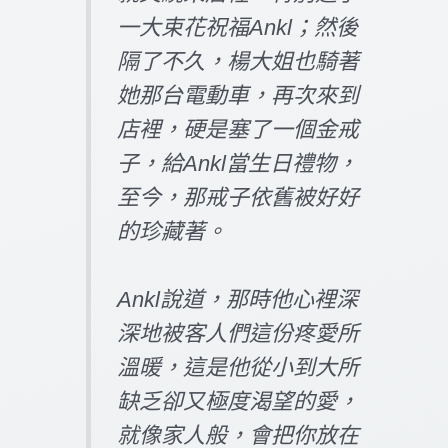
一大束花祝福Ankl；然後
隔了不久，楊大姐也騎著
她那台電動車，再次來到
店裡，硬是塞了一個金戒
子，給Ankl當生日禮物，
至今，那戒子依舊被好好
的珍藏著。
Ankl說道，那時他心裡深
深地被客人們這份疼愛所
溫暖，這是他從小到大所
缺乏卻又極度渴望的愛，
就像家人般，會把你放在