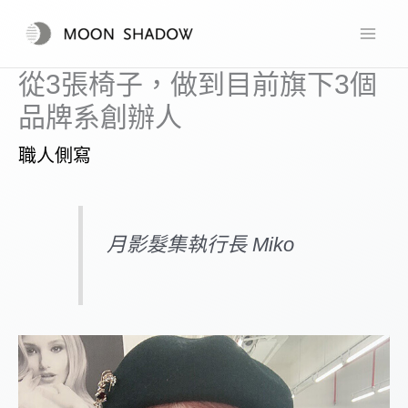
跳
至
主
從3張椅子，做到目前旗下3個
要
品牌系創辦人
內
職人側寫
容
月影髮集執行長 Miko