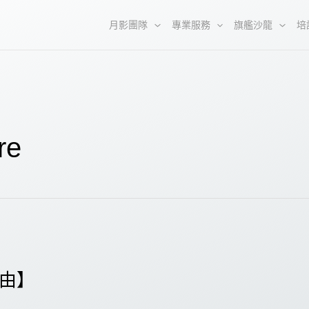
月影團隊
專業服務
旗艦沙龍
培
re
由】