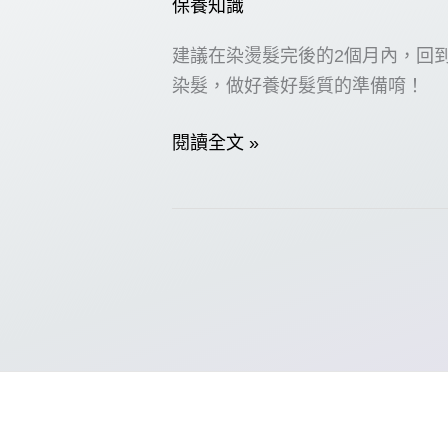
保養知識
建議在染燙髮完後的2個月內，回
染髮，做好養好髮質的準備唷！
做
閱讀全文 »
好
【深
層
護
髮
的
4
大
理
由】