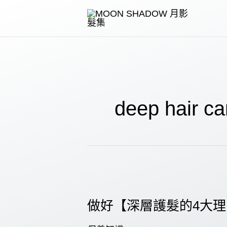
跳
至
主
要
內
容
deep hair ca
做好【深層護髮的4大理