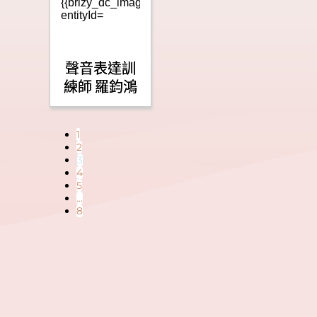
聲音表達訓
練師 羅鈞鴻
1
2
3
4
5
...
8