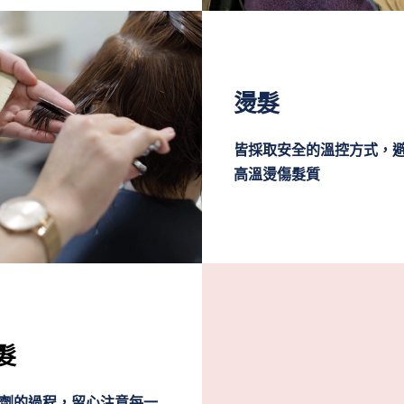
燙髮
皆採取安全的溫控方式，
高溫燙傷髮質
髮
劑的過程，留心注意每一