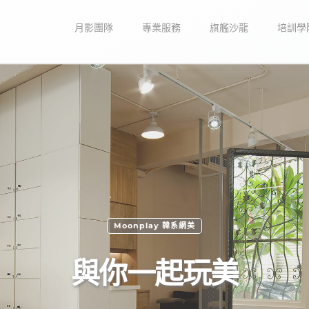
月影團隊
專業服務
旗艦沙龍
培訓學
Moonhair 師大旗艦
沉浸在﻿美的創造裡